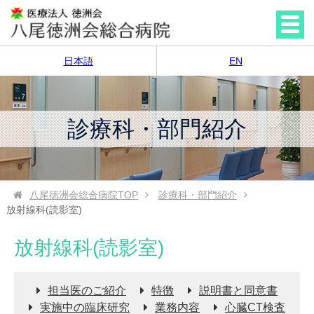
日本語
EN
診療科・部門紹介
八尾徳洲会総合病院
TOP
診療科・部門紹介
放射線科(読影室)
放射線科(読影室)
担当医のご紹介
特徴
説明書と同意書
実施中の臨床研究
業務内容
心臓CT検査