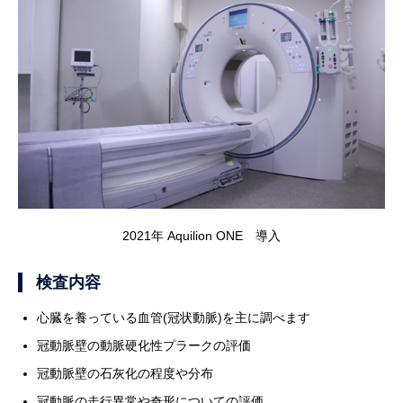
2021年 Aquilion ONE 導入
検査内容
心臓を養っている血管(冠状動脈)を主に調べます
冠動脈壁の動脈硬化性プラークの評価
冠動脈壁の石灰化の程度や分布
冠動脈の走行異常や奇形についての評価