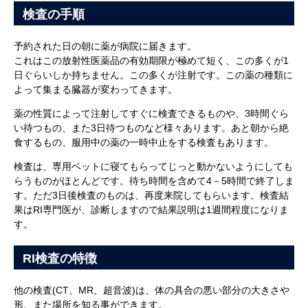
検査の手順
予約された日の朝に薬が病院に届きます。
これはこの放射性医薬品の有効期限が極めて短く、この多くが1
日ぐらいしか持ちません。この多くが注射です。この薬の種類に
よって集まる臓器が変わってきます。
薬の性質によって注射してすぐに検査できるものや、3時間ぐら
い待つもの、また3日待つものなど様々あります。あと朝から絶
食するもの、服用中の薬の一時中止をする検査もあります。
検査は、専用ベットに寝てもらってじっと動かないようにしても
らうものがほとんどです。待ち時間を含めて4－5時間で終了しま
す。ただ3日後検査のものは、再度来院してもらいます。検査結
果はRI専門医が、診断しますので結果説明は1週間程度になりま
す。
RI検査の特徴
他の検査(CT、MR、超音波)は、体の具合の悪い部分の大きさや
形、また場所を知る事ができます。