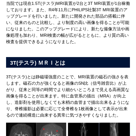
当院では現在1.5T(テスラ)MRI装置が2台と3T MRI装置が1台稼働
しております。また、R4年11月にPHILIPS社製3T MRI装置のア
ップグレードを行いました。新たに開発された部品の搭載に伴
い、従来のものと比較し、より制度の高い画像を得ることが可能
になりました。このアップグレードにより、新たな撮像方法や画
像処理も加わり、MRI検査の幅が広がるとともに、より質の高い
検査を提供できるようになりました。
3T(テスラ) ＭＲＩとは
3T(テスラ)とは静磁場強度のことで、MRI装置の磁石の強さを表
します。磁石の力が強くなると画像のSN比（信号雑音比）が上
がり、従来と同等の時間でより細かいところまで見える高画質な
画像を得ることが出来ます。特に血管系の描出（MRA）が向上
し、造影剤を使用しなくても末梢の血管まで描出出来るようにな
り、脊椎撮影は必要に応じて全脊椎を1枚画像として表示が出来
るので連続構造に由来する異常に気づきやすくなりました。