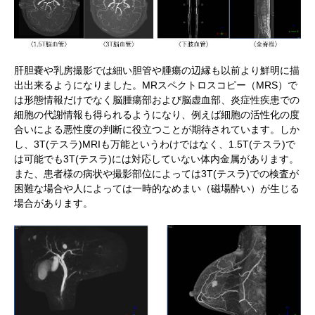
肝胆嚢や乳房撮影では細い胆管や腫瘍の辺縁も以前より鮮明に描
出出来るようになりました。MRスペクトロスコピー（MRS）で
は形態情報だけでなく脳腫瘍部および脳虚血部、炎症性疾患での
細胞の代謝情報も得られるようになり、例えば細胞の活性化の度
合いによる悪性度の判断に役立つことが期待されています。しか
し、3T(テスラ)MRIも万能というわけではなく、1.5T(テスラ)で
は可能でも3T(テスラ)には対応していない体内金属があります。
また、患者様の病状や撮影部位によっては3T(テスラ)での検査が
困難な場合や人によっては一時的なめまい（磁場酔い）が生じる
場合があります。