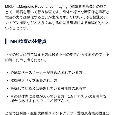
MRIとはMagnetic Resonance Imaging（磁気共鳴画像）の略こ
とで、磁石を用いて行う検査です。身体の様々な断面像を磁石と
電波の力で画像化することが出来ます。CTやいわゆる普通のレ
ントゲン撮影などと大きく異なるのは放射線による被曝がないと
いうことです。
MRI検査の注意点
下記の項目に当てはまる方は検査不可の場合がありますので、予
約時にお申し出ください。
心臓にペースメーカーが埋め込まれている方
脳動脈クリップ術をされた方
妊娠している又は妊娠している可能性のある方
その他体内に金属が入っている方（1.5T(テスラ)のみ可能な
場合もありますので、ご相談下さい）
当院では胸部・腹部大動脈ステントグラフト置換患者様の検査は