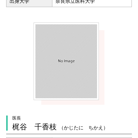
出身大学
奈良県立医科大学
医長
梶谷 千香枝
（かじたに ちかえ）