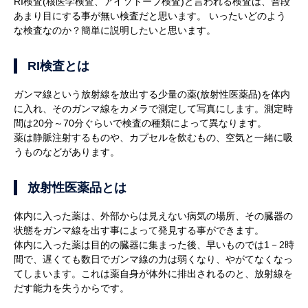
RI検査(核医学検査、アイソトープ検査)と言われる検査は、普段
あまり目にする事が無い検査だと思います。 いったいどのよう
な検査なのか？簡単に説明したいと思います。
RI検査とは
ガンマ線という放射線を放出する少量の薬(放射性医薬品)を体内
に入れ、そのガンマ線をカメラで測定して写真にします。測定時
間は20分～70分ぐらいで検査の種類によって異なります。
薬は静脈注射するものや、カプセルを飲むもの、空気と一緒に吸
うものなどがあります。
放射性医薬品とは
体内に入った薬は、外部からは見えない病気の場所、その臓器の
状態をガンマ線を出す事によって発見する事ができます。
体内に入った薬は目的の臓器に集まった後、早いものでは1－2時
間で、遅くても数日でガンマ線の力は弱くなり、やがてなくなっ
てしまいます。これは薬自身が体外に排出されるのと、放射線を
だす能力を失うからです。