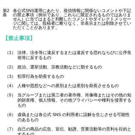
第2
各公式SNS運用にあたり、発信情報に関係ないコメントや下記
条
の禁止事項（例示であり、これらに限定されるものではありま
せん）に当てはまると判断したコメントやダイレクトメッセー
ジに関しては、投稿者に断りなく、非表示または削除させてい
ただくことがあります。
【禁止事項】
法律、法令等に違反するまたは違反する恐れならびに公序良
俗等に反するもの
政治、選挙活動、宗教活動などに類するもの
犯罪行為を助長するもの
人種や思想などへの差別または差別を助長させるもの
当グループまたは第三者の著作権、肖像権またはその他の知
的財産権、個人情報、その他プライバシーや権利を侵害する
もの
虚偽または各公式 SNS の利用者に誤解を生じさせる可能性
のあるもの
自己の商品の広告、宣伝、勧誘、営業活動等の営利を目的と
するもの