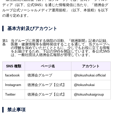
ディア（以下、公式SNS）を通じた情報発信に当たり、「徳洲会グ
ループ公式ソーシャルメディア運用規程」（以下、本規程）を以下
の通り定めます。
基本方針及びアカウント
第1
当グループに所属する病院の活動、『徳洲新聞』記者の記録、
条
医療・健康情報等を随時発信することを通して、当グループへ
の理解を深めていただくとともに、少しでもお役に立てる情報
をお届けするため、下記のSNSを開設しています。各公式SNS
は、一般社団法人徳洲会広報部が管理しています。
SNS 種類
ページ名
アカウント
facebook
徳洲会グループ
@tokushukai.official
Instagram
徳洲会グループ【公式】
@tokushukai
Twitter
徳洲会グループ【公式】
@tokushukaigroup
禁止事項