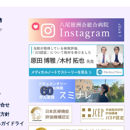
携
ク
ク
プ
問合せ
護方針
るガイドライ