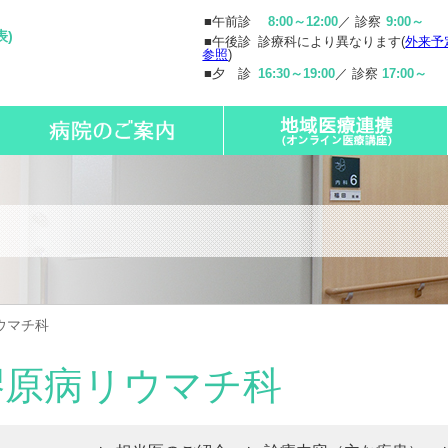
■午前診
8:00～12:00
／ 診察
9:00～
表)
■午後診
診療科により異なります(
外来予
参照
)
■夕 診
16:30～19:00
／ 診察
17:00～
ウマチ科
膠原病リウマチ科