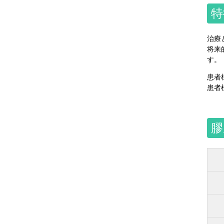
特
治療
将来
す。
患者
患者
膠