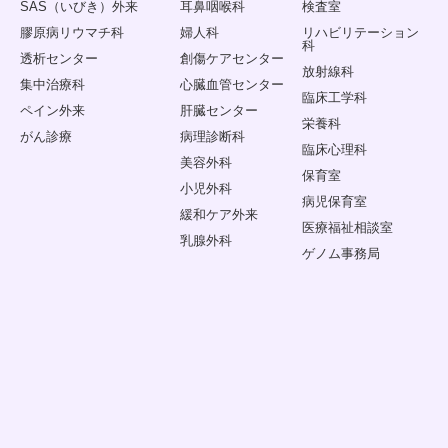
SAS（いびき）外来
耳鼻咽喉科
検査室
膠原病リウマチ科
婦人科
リハビリテーション
科
透析センター
創傷ケアセンター
放射線科
集中治療科
心臓血管センター
臨床工学科
ペイン外来
肝臓センター
栄養科
がん診療
病理診断科
臨床心理科
美容外科
保育室
小児外科
病児保育室
緩和ケア外来
医療福祉相談室
乳腺外科
ゲノム事務局