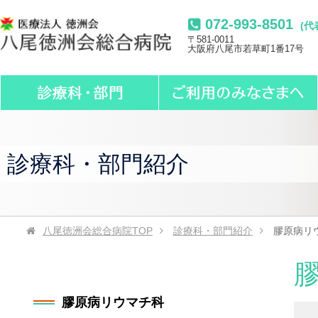
072-993-8501
(代
〒581-0011
大阪府八尾市若草町1番17号
診療科・部門紹介
八尾徳洲会総合病院
TOP
診療科・部門紹介
膠原病リ
膠原病リウマチ科