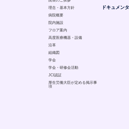
院長のご挨拶
ドキュメン
理念・基本方針
病院概要
院内施設
フロア案内
高度医療機器・設備
沿革
組織図
学会
学会・研修会活動
JCI認証
厚生労働大臣が定める掲示事
項