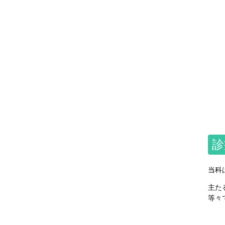
診
当科
主た
等々