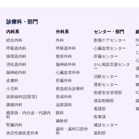
診療科・部門
内科系
外科系
センター・部門
総合内科
外科
創傷ケアセンター
呼吸器内科
呼吸器外科
心臓血管センター
循環器内科
整形外科
肝臓センター
消化器内科
脳神経外科
がん相談支援センタ
ー
脳神経内科
心臓血管外科
治験センター
皮膚科
肝臓外科
透析センター
小児科
救急総合診療科
医療安全管理部
放射線科(読影室)
形成外科
感染制御部
腫瘍内科
泌尿器科
看護部
糖尿病・内分泌・代謝内
眼科
科
医事課
麻酔科
腎臓内科
健診センター
歯科・歯科口腔外
炎症性腸疾患外来
科
薬剤部