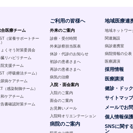
ご利用の皆様へ
地域医療連
総合医療チーム
外来のご案内
地域ネットワー
関連施設
NST（栄養サポートチー
診療・受付時間
ム）
病診連携室
外来診察担当医表
じょくそう対策委員会
病院情報の公表
休診・代診のお知らせ
心臓リハビリチーム
医療講演
初診の患者さまへ
退院支援チーム
採用情報
再診の患者さまへ
RST（呼吸療法チーム）
病気の治療
医療講演
糖尿病ケアチーム
入院・面会案内
健診・ドッ
ICT（感染制御チーム）
入院のご案内
緩和ケアチーム
サイトマッ
面会のご案内
報告書確認対策チーム
メールでお
お見舞いメール
入院時オリエンテーション
個人情報保
病院のご案内
SNSに関す
ン