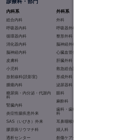
診療科・部門
内科系
外科系
センター・部門
総合内科
外科
創傷ケアセンター
呼吸器内科
呼吸器外科
心臓血管センター
循環器内科
整形外科
肝臓センター
消化器内科
脳神経外科
がん相談支援センタ
ー
脳神経内科
心臓血管外科
治験センター
皮膚科
肝臓外科
透析センター
小児科
救急総合診療科
医療安全管理部
放射線科(読影室)
形成外科
感染制御部
腫瘍内科
泌尿器科
看護部
糖尿病・内分泌・代謝内
眼科
科
医事課
麻酔科
腎臓内科
健診センター
歯科・歯科口腔外
炎症性腸疾患外来
科
薬剤部
SAS（いびき）外来
耳鼻咽喉科
検査室
膠原病リウマチ科
婦人科
リハビリテーション
科
透析センター
創傷ケアセンター