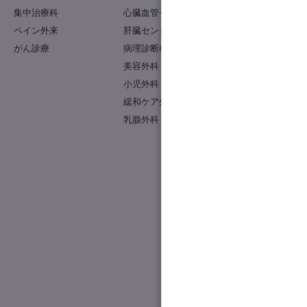
放射線科
集中治療科
心臓血管センター
臨床工学科
ペイン外来
肝臓センター
栄養科
がん診療
病理診断科
臨床心理科
美容外科
保育室
小児外科
病児保育室
緩和ケア外来
医療福祉相談室
乳腺外科
ゲノム事務局