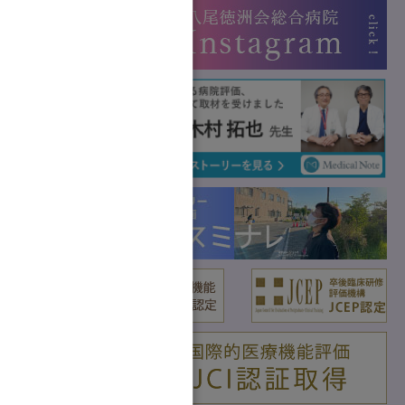
携
ク
ク
プ
問合せ
護方針
るガイドライ
タリー映画