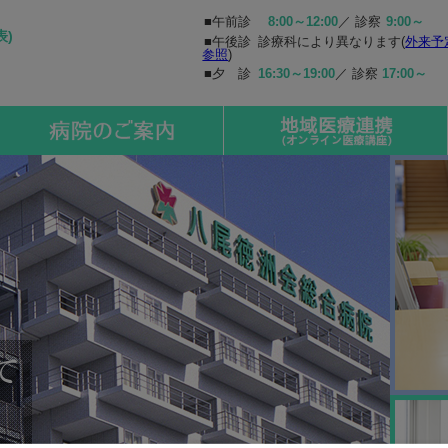
■午前診
8:00～12:00
／ 診察
9:00～
表)
■午後診
診療科により異なります(
外来予
参照
)
■夕 診
16:30～19:00
／ 診察
17:00～