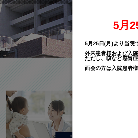
5月
5月25日(月)より
外来患者様および入
ただし、咳など感冒
面会の方は入院患者
診療科