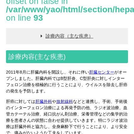
offset on false in
/var/www/yao/html/section/hepa
on line
93
診療内容（主な疾患）
診療内容(主な疾患)
2011年8月に肝臓内科を開設し、それに伴い
肝臓センター
がオー
プンしました。肝臓内科ではB型肝炎、C型肝炎に対しインター
フェロン治療を積極的に行うことにより、ウイルスを除去し肝癌
の発生を予防します。
肝癌に対しては
肝臓外科
や
放射線科
などと連携し、手術、手術後
のインターフェロン治療による再発予防の他、ラジオ波治療、血
管カテーテル治療、経口抗がん剤治療、栄養管理などの集学的治
療を患者さんの状態に合わせ提供していきます。特にラジオ波治
療は肝臓外科と協力し、全身麻酔下で行うことにより、より安全
で、痛みがないような工夫をしています。