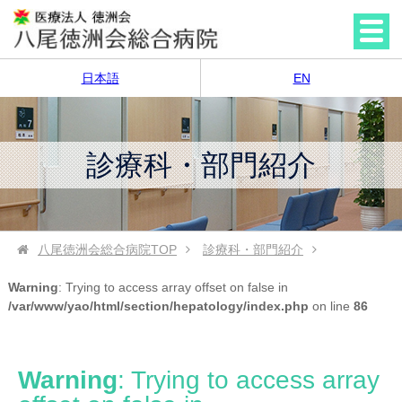
日本語
EN
診療科・部門紹介
八尾徳洲会総合病院
TOP
診療科・部門紹介
Warning
: Trying to access array offset on false in
/var/www/yao/html/section/hepatology/index.php
on line
86
Warning
: Trying to access array