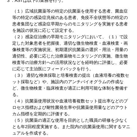
３．ASTは以下の業務を行う。
（１）広域抗菌薬等の特定の抗菌薬を使用する患者、菌血症
等の特定の感染症兆候のある患者、免疫不全状態等の特定の
患者集団など感染症早期からのモニタリングを実施する患者
を施設の状況に応じて設定する。
（２）感染症治療の早期モニタリングにおいて、（１）で設
定した対象患者を把握後、適切な微生物検査・血液検査・画
像検査等の実施状況、初期選択抗菌薬の選択・用法・用量の
適切性、必要に応じた治療薬物モニタリングの実施、微生物
検査等の治療方針への活用状況などを経時的に評価し、必要
に応じて主治医にフィードバックを行う。
（３） 適切な検体採取と培養検査の提出（血液培養の複数セ
ット採取など）や、施設内のアンチバイオグラムの作成な
ど、微生物検査・臨床検査が適正に利用可能な体制を整備す
る。
（４）抗菌薬使用状況や血液培養複数セット提出率などのプ
ロセス指標および耐性菌発生率や抗菌薬使用量などのアウト
カム指標を定期的に評価する。
（５）抗菌薬の適正な使用を目的とした職員の研修を少なく
とも年2回程度実施する。また院内の抗菌薬使用に関するマニ
ュアルを作成する。