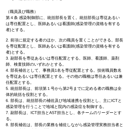
（職員及び職務）
第４条 感染制御部に、統括部長を置く。統括部長は専従あるい
は専任配置とし、医師あるいは看護師(感染管理の資格を有する
者)とする。
2. 前項に規定する者のほか、次の職員を置くことができる。部長
を専従配置とし、医師あるいは看護師(感染管理の資格を有する
者)とする。
3. 副部長を専従あるいは専任配置とする。医師、看護師、薬剤
師、検査技師のいずれかとする。
4. 部長補佐として、事務員1名を専従配置とする。技術職員数名
を専従あるいは専任配置とする。その他の職種は専任あるいは兼
任配置とする。
5. 統括部長は、前項第１号から第2号までに定める者の職務は全
体的統括を役割とする。
6. 部長は、統括部長の補佐及び地域連携を役割とし、主にICTと
感染管理を行うことで地域と院内の感染症を制御する。
7. 副部長は、ICT担当とAST担当とし、各チームのリーダーとす
る。
8. 部長補佐は、部長の業務を補佐しながら感染管理実務担当者と