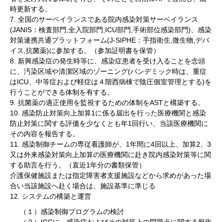
時更新する。
7. 全国のサーベイランスである院内感染対策サーベイランス
(JANIS：検査部門,全入院部門,ICU部門,手術部位感染部門)、感染
対策連携共通プラットフォーム(J-SIPHE：手指衛生,微生物,デバ
イス,抗菌薬)に参加する。（参加証明書を保管）
8. 新興感染症の発生時等に、感染症患者を受け入ることを念頭
に、汚染区域や清潔区域のゾーニング(パンデミック時は、重症
はICU、中等症および軽症は４階西病棟で陰圧個室管理とする)を
行うことができる体制を有する。
9. 抗菌薬の適正使用を監視するための体制をASTと構築する。
10. 感染防止対策向上加算1に係る届出を行った医療機関と感染
防止対策に関する評価を少なくとも年1回行い、当該医療機関に
その内容を報告する。
11. 感染制御チームの専従看護師が、1年間に4回以上、加算2、3
又は外来感染対策向上加算の医療機関に赴き院内感染対策等に関
する助言を行う。（直近1年分の書類保管）
介護保健施設または指定障害者支援施設などから求めがあった場
合い当該施設へ赴く場合は、施設基準に準じる
12. システムの構築と運営
（１）感染制御プログラムの検討
（２）ICCに、感染症およびその対策上の問題点に関する報告