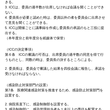
きる。
3. ICCは、委員の過半数が出席しなければ会議を開くことができ
ない。
4. 委員長が必要と認めた時は、委員以外の者を委員会に出席させ
て意見を聞くことができる。
5. ICCは開催ごとに議事録を作成し委員長の承認のもと三役に提
出する。
（本年度分と前年度分を紙媒体で保管）
（ICCの決定事項）
第６条 ICCの審議の可否は、出席委員の過半数の同意を得て行
うものとし、同数の時は、委員長の決するところによる。
2. 委員長は、委員会で審議した結果を四役会議に報告し、承認を
受けなければならない。
（感染防止対策部門の設置）
第7条 医療関連感染対策を推進するため、感染防止対策部門を
設置する。
2. 病院長直下に、感染制御部を設置する。
3. 感染制御部に、感染管理担当者を１名以上の専従を配置する。