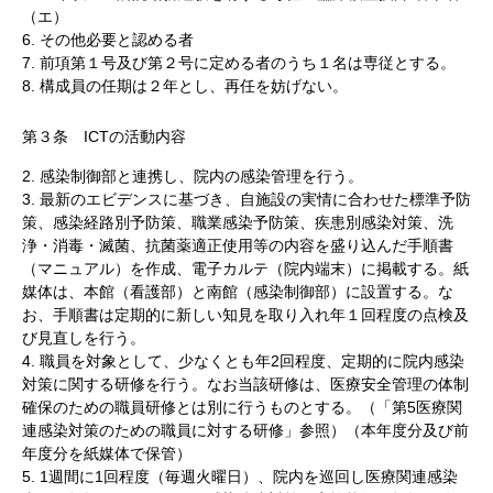
（エ）
6. その他必要と認める者
7. 前項第１号及び第２号に定める者のうち１名は専従とする。
8. 構成員の任期は２年とし、再任を妨げない。
第３条 ICTの活動内容
2. 感染制御部と連携し、院内の感染管理を行う。
3. 最新のエビデンスに基づき、自施設の実情に合わせた標準予防
策、感染経路別予防策、職業感染予防策、疾患別感染対策、洗
浄・消毒・滅菌、抗菌薬適正使用等の内容を盛り込んだ手順書
（マニュアル）を作成、電子カルテ（院内端末）に掲載する。紙
媒体は、本館（看護部）と南館（感染制御部）に設置する。な
お、手順書は定期的に新しい知見を取り入れ年１回程度の点検及
び見直しを行う。
4. 職員を対象として、少なくとも年2回程度、定期的に院内感染
対策に関する研修を行う。なお当該研修は、医療安全管理の体制
確保のための職員研修とは別に行うものとする。（「第5医療関
連感染対策のための職員に対する研修」参照）（本年度分及び前
年度分を紙媒体で保管）
5. 1週間に1回程度（毎週火曜日）、院内を巡回し医療関連感染