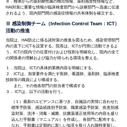
８．検体からの薬剤耐性菌の検出情報、薬剤感受性情報など、
HAI対策に重要な情報が臨床検査部門から診療部門へ迅速に伝達
されるよう、院内部門間の感染症情報の共有体制を確立する。
Ⅲ 感染制御チーム（Infection Control Team：ICT）
活動の推進
当院は、HAI防止に係る諸対策の推進を図るため、感染管理部門
内の直下にICTを設置する。院長は、ICTが円滑に活動できるよ
う、ICTの院内での位置付けおよび役割を明確化し、院内の全て
の関係者の理解および協力が得られる環境を整える。
１．当院は、ICTの具体的業務内容を明確にする。
２．ICTは、加算要件を満たす医師、看護師、薬剤師、臨床検査
技師等の職員により構成する。
また、その他各部門の担当者で構成する
３． ICTは、以下の活動を行う。
（１）最新のエビデンスに基づき、自施設の実情に合わせた
標準予防策、感染経路別予防策、職業感染予防策、疾患別感
染対策、洗浄・消毒・滅菌、抗菌薬適正使用等の内容を盛り
込んだ手順書（マニュアル）を作成し、各部門に配布する。
なお、手順書は定期的に新しい知見を取り入れ随時更新し、