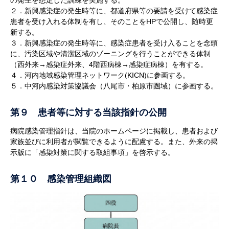
の発生を想定した訓練を実施する。
２．新興感染症の発生時等に、都道府県等の要請を受けて感染症
患者を受け入れる体制を有し、そのことをHPで公開し、随時更
新する。
３．新興感染症の発生時等に、感染症患者を受け入ることを念頭
に、汚染区域や清潔区域のゾーニングを行うことができる体制
（西外来→感染症外来、4階西病棟→感染症病棟）を有する。
４．河内地域感染管理ネットワーク(KICN)に参画する。
５．中河内感染対策協議会（八尾市・柏原市圏域）に参画する。
第９ 患者等に対する当該指針の公開
病院感染管理指針は、当院のホームページに掲載し、患者および
家族並びに利用者が閲覧できるように配慮する。また、外来の掲
示版に「感染対策に関する取組事項」を啓示する。
第１０ 感染管理組織図