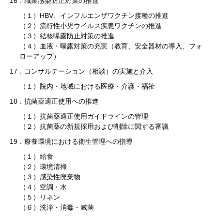
16．職業感染防止対策の推進
（１）HBV、インフルエンザワクチン接種の推進
（２）流行性小児ウイルス疾患ワクチンの推進
（３）結核曝露防止対策の推進
（４）血液・曝露対策の充実（教育、安全器材の導入、フォ
ローアップ）
17．コンサルテーション（相談）の実施と介入
（１）院内・地域における医療・介護・福祉
18．抗菌薬適正使用への推進
（１）抗菌薬適正使用ガイドラインの管理
（２）抗菌薬の新規採用および削除に関する審議
19．療養環境における衛生管理への指導
（１）給食
（２）環境清掃
（３）感染性廃棄物
（４）空調・水
（５）リネン
（６）洗浄・消毒・滅菌