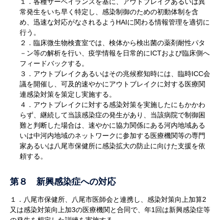
１．各種サーベイランスを基に、アウトブレイクあるいは異
常発生をいち早く特定し、感染制御のための初動体制を含
め、迅速な対応がなされるようHAIに関わる情報管理を適切に
行う。
２．臨床微生物検査室では、検体から検出菌の薬剤耐性パタ
－ン等の解析を行い、疫学情報を日常的にICTおよび臨床側へ
フィードバックする。
３．アウトブレイクあるいはその兆候察知時には、臨時ICC会
議を開催し、可及的速やかにアウトブレイクに対する医療関
連感染対策を策定し実施する。
４．アウトブレイクに対する感染対策を実施したにもかかわ
らず、継続して当該感染症の発生があり、当該病院で制御困
難と判断した場合は、速やかに協力関係にある河内地域ある
いは中河内地域のネットワークに参加する医療機関等の専門
家あるいは八尾市保健所に感染拡大の防止に向けた支援を依
頼する。
第８ 新興感染症への対応
１．八尾市保健所、八尾市医師会と連携し、感染対策向上加算2
又は感染対策向上加3の医療機関と合同で、年1回は新興感染症等