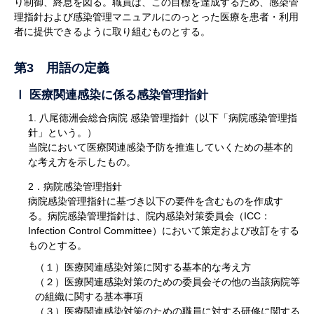
り制御、終息を図る。職員は、この目標を達成するため、感染管
理指針および感染管理マニュアルにのっとった医療を患者・利用
者に提供できるように取り組むものとする。
第3 用語の定義
Ⅰ 医療関連感染に係る感染管理指針
1. 八尾徳洲会総合病院 感染管理指針（以下「病院感染管理指
針」という。）
当院において医療関連感染予防を推進していくための基本的
な考え方を示したもの。
2．病院感染管理指針
病院感染管理指針に基づき以下の要件を含むものを作成す
る。病院感染管理指針は、院内感染対策委員会（ICC：
Infection Control Committee）において策定および改訂をする
ものとする。
（１）医療関連感染対策に関する基本的な考え方
（２）医療関連感染対策のための委員会その他の当該病院等
の組織に関する基本事項
（３）医療関連感染対策のための職員に対する研修に関する