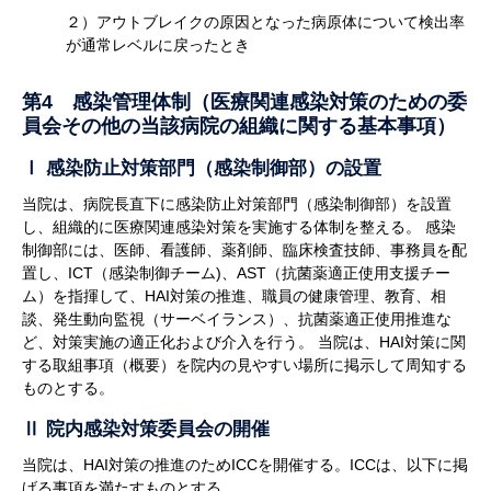
２）アウトブレイクの原因となった病原体について検出率
が通常レベルに戻ったとき
第4 感染管理体制（医療関連感染対策のための委
員会その他の当該病院の組織に関する基本事項）
Ⅰ 感染防止対策部門（感染制御部）の設置
当院は、病院長直下に感染防止対策部門（感染制御部）を設置
し、組織的に医療関連感染対策を実施する体制を整える。 感染
制御部には、医師、看護師、薬剤師、臨床検査技師、事務員を配
置し、ICT（感染制御チーム)、AST（抗菌薬適正使用支援チー
ム）を指揮して、HAI対策の推進、職員の健康管理、教育、相
談、発生動向監視（サーベイランス）、抗菌薬適正使用推進な
ど、対策実施の適正化および介入を行う。 当院は、HAI対策に関
する取組事項（概要）を院内の見やすい場所に掲示して周知する
ものとする。
Ⅱ 院内感染対策委員会の開催
当院は、HAI対策の推進のためICCを開催する。ICCは、以下に掲
げる事項を満たすものとする。