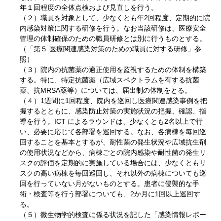
年１回程度の全体点検および見直しを行う。
（２）職員を対象として、少なくとも年2回程度、定期的に院
内感染対策に関する研修を行う。なお当該研修は、医療安全
管理の体制確保のための職員研修とは別に行うものとする。
（「第５ 医療関連感染対策のための職員に対する研修」参
照）
（３）院内の抗菌薬の適正使用を監視するための体制を構築
する。特に、特定抗菌薬（広域スペクトラムを有する抗菌
薬、抗MRSA薬等）については、届出制の体制をとる。
（４）1週間に1回程度、院内を巡回し医療関連感染事例を把
握するとともに、感染防止対策の実施状況の把握、確認、指
導を行う。ICT によるラウンドは、少なくとも2名以上で行
い、必要に応じて各部署を巡回する。なお、各病棟を毎回巡
回することを基本とするが、耐性菌の発生状況や広域抗生剤
の使用状況などから、病棟ごとの院内感染や耐性菌の発生リ
スクの評価を定期的に実施している場合には、少なくともリ
スクの高い病棟を毎回巡回し、それ以外の病棟についても巡
回を行っていない月がないものとする。患者に侵襲的な手
術・検査等を行う部署についても、2か月に1回以上巡回す
る。
（５）微生物学的検査に係る状況を記した「感染情報レポー