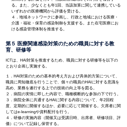
る。また、少なくとも年1回、当該加算に関して連携している
いずれかの医療機関から評価を受ける。
４．地域ネットワークに参画し、行政と地域における医療・
介護・福祉・保育の感染制御を支援する。また在宅医療にお
ける感染管理体制を推進する。
第５ 医療関連感染対策のための職員に対する教
育、研修等
ICTは、HAI対策を推進するため、職員に対する研修等を以下の
とおり企画し実施する。
１．HAI対策のための基本的考え方および具体的方策について、
職員に周知徹底を行うことで、個々の職員のHAIに対する意識を
高め、業務を遂行する上での技術の向上等を図る。
２．病院の実情に即した内容で、職種横断的な参加の下で行う。
３．病院全体に共通するHAIに関する内容について、年2回程
度、定期的に開催するほか、必要に応じて開催する。欠席者に関
してはe-learningや資料配付を行う。
４．研修の実施内容（開催又は受講日時、出席者、研修項目、評
価）について記録し保管する。