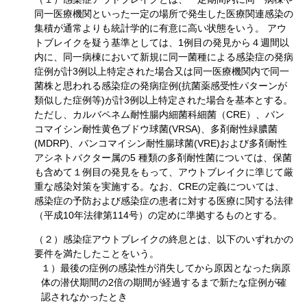
同一医療機関といった一定の場所で発生した医療関連感染の
集積が通常よりも統計学的に有意に高い状態をいう。 アウ
トブレイクを疑う基準としては、1例目の発見から４週間以
内に、同一病棟において新規に同一菌種による感染症の発病
症例が計3例以上特定された場合又は同一医療機関内で同一
菌株と思われる感染症の発病症例(抗菌薬感受性パターンが
類似した症例等)が計3例以上特定された場合を基本とする。
ただし、カルバペネム耐性腸内細菌科細菌（CRE）、バン
コマイシン耐性黄色ブドウ球菌(VRSA)、多剤耐性緑膿菌
(MDRP)、バンコマイシン耐性腸球菌(VRE)および多剤耐性
アシネトバクター属の5 種類の多剤耐性菌については、保菌
も含めて１例目の発見をもって、アウトブレイクに準じて厳
重な感染対策を実施する。なお、CREの定義については、
感染症の予防および感染症の患者に対する医療に関する法律
（平成10年法律第114号）の定めに準拠するものとする。
（２）感染症アウトブレイクの終息とは、以下のいずれかの
要件を満たしたことをいう。
１）最後の症例の感染性が消失してから原因となった病原
体の潜伏期間の2倍の期間が経過するまで新たな症例が確
認されなかったとき