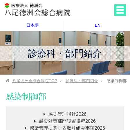
日本語
EN
診療科・部門紹介
八尾徳洲会総合病院
TOP
診療科・部門紹介
感染制御部
感染制御部
感染管理指針2026
感染対策部門設置規程2026
感染管理に関する取り組み事項2026