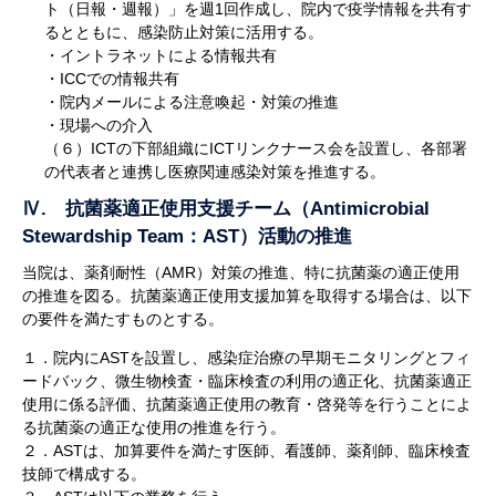
ト（日報・週報）」を週1回作成し、院内で疫学情報を共有す
るとともに、感染防止対策に活用する。
・イントラネットによる情報共有
・ICCでの情報共有
・院内メールによる注意喚起・対策の推進
・現場への介入
（６）ICTの下部組織にICTリンクナース会を設置し、各部署
の代表者と連携し医療関連感染対策を推進する。
Ⅳ. 抗菌薬適正使用支援チーム（Antimicrobial
Stewardship Team：AST）活動の推進
当院は、薬剤耐性（AMR）対策の推進、特に抗菌薬の適正使用
の推進を図る。抗菌薬適正使用支援加算を取得する場合は、以下
の要件を満たすものとする。
１．院内にASTを設置し、感染症治療の早期モニタリングとフィ
ードバック、微生物検査・臨床検査の利用の適正化、抗菌薬適正
使用に係る評価、抗菌薬適正使用の教育・啓発等を行うことによ
る抗菌薬の適正な使用の推進を行う。
２．ASTは、加算要件を満たす医師、看護師、薬剤師、臨床検査
技師で構成する。