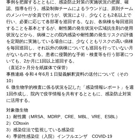
事例を把握するとともに、感染防止対策の実施状況の把握、確
認、指導を行う。感染制御チームによるラウンドは、原則チーム
のメンバーが全員で行うが、状況により、少なくとも2名以上で
行い、必要に応じて各部署を巡回する。なお、各病棟を毎回巡回
することを基本とするが、耐性菌の発生状況や広域抗生剤の使用
状況などから、病棟ごとの院内感染や耐性菌の発生リスクの評価
を定期的に実施している場合には、少なくともリスクの高い病棟
を毎回巡回し、それ以外の病棟についても巡回を行っていない月
がないものとする。患者に侵襲的な手術・検査等を行う部署につ
いても、2か月に1回以上巡回する。
（直近2ヶ月分を紙媒体で保管）
事務連絡 令和４年6月１日疑義解釈資料の送付について（その
10）
6. 微生物学的検査に係る状況を記した「感染情報レポート」を週
1回作成し、院内で疫学情報を共有するとともに、感染防止対策
に活用する。
対象微生物
1）耐性菌（MRSA、MDRP、CRE、MBL、VRE、ESBL）
2）CDtoxin
3）感染症法で監視している感染症
4）季節性感染症（入院）インフルエンザ COVID-19