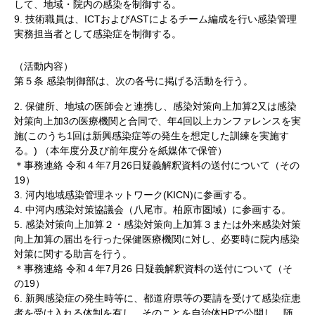
して、地域・院内の感染を制御する。
9. 技術職員は、ICTおよびASTによるチーム編成を行い感染管理
実務担当者として感染症を制御する。
（活動内容）
第５条 感染制御部は、次の各号に掲げる活動を行う。
2. 保健所、地域の医師会と連携し、感染対策向上加算2又は感染
対策向上加3の医療機関と合同で、年4回以上カンファレンスを実
施(このうち1回は新興感染症等の発生を想定した訓練を実施す
る。) （本年度分及び前年度分を紙媒体で保管）
＊事務連絡 令和４年7月26日疑義解釈資料の送付について（その
19）
3. 河内地域感染管理ネットワーク(KICN)に参画する。
4. 中河内感染対策協議会（八尾市。柏原市圏域）に参画する。
5. 感染対策向上加算２・感染対策向上加算３または外来感染対策
向上加算の届出を行った保健医療機関に対し、必要時に院内感染
対策に関する助言を行う。
＊事務連絡 令和４年7月26 日疑義解釈資料の送付について（そ
の19）
6. 新興感染症の発生時等に、都道府県等の要請を受けて感染症患
者を受け入れる体制を有し、そのことを自治体HPで公開し、随