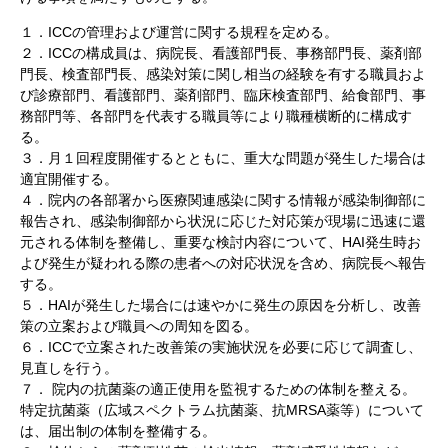
１．ICCの管理および運営に関する規程を定める。
２．ICCの構成員は、病院長、看護部門長、事務部門長、薬剤部
門長、検査部門長、感染対策に関し相当の経験を有する職員およ
び診療部門、看護部門、薬剤部門、臨床検査部門、給食部門、事
務部門等、各部門を代表する職員等により職種横断的に構成す
る。
３．月１回程度開催するとともに、重大な問題が発生した場合は
適宜開催する。
４．院内の各部署から医療関連感染に関する情報が感染制御部に
報告され、感染制御部から状況に応じた対応策が現場に迅速に還
元される体制を整備し、重要な検討内容について、HAI発生時お
よび発生が疑われる際の患者への対応状況を含め、病院長へ報告
する。
５．HAIが発生した場合には速やかに発生の原因を分析し、改善
策の立案および職員への周知を図る。
６．ICCで立案された改善策の実施状況を必要に応じて調査し、
見直しを行う。
７． 院内の抗菌薬の適正使用を監視するための体制を整える。
特定抗菌薬（広域スペクトラム抗菌薬、抗MRSA薬等）について
は、届出制の体制を整備する。