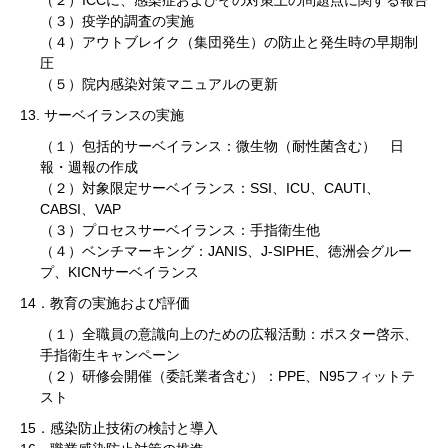
（３）疫学的調査の実施
（４）アウトブレイク（集団発生）の防止と発生時の早期制
圧
（５）院内感染対策マニュアルの更新
13. サーベイランスの実施
（１）包括的サーベイランス：微生物（耐性菌含む） 日
報・週報の作成
（２）対象限定サーベイランス：SSI、ICU、CAUTI、
CABSI、VAP
（３）プロセスサーベイランス：手指衛生他
（４）ベンチマーキング：JANIS、J-SIPHE、徳洲会グルー
プ、KICNサーベイランス
14．教育の実施および評価
（１）全職員の意識向上のための広報活動：ポスター啓示、
手指衛生キャンペーン
（２）研修会開催（委託業者含む）：PPE、N95フィットテ
スト
15．感染防止技術の検討と導入