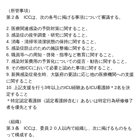
（所管事項）
第２条 ICCは、次の各号に掲げる事項について審議する。
2. 医療関連感染の予防対策に関すること。
3. 感染症の疫学調査・研究に関すること。
4. 消毒・清掃等清潔状態の保持に関すること。
5. 感染症防止のための施設整備に関すること。
6. 職員等への周知・啓発・指導など教育に関すること。
7. 感染対策費用の予算化についての提言・勧告に関すること。
8. その他ICCにおいて必要と認めた事項に関すること。
9. 新興感染症発生時、大阪府の要請に応じ他の医療機関への支援
に関すること
10. 上記支援を行う3年以上のICU経験あるICU看護師＊2名を決
定すること
＊特定認定看護師（認定看護師含む）あるいは特定行為研修修了
者を優先とする
（組織）
第３条 ICCは、委員２０人以内で組織し、次に掲げるものをも
って構成する。