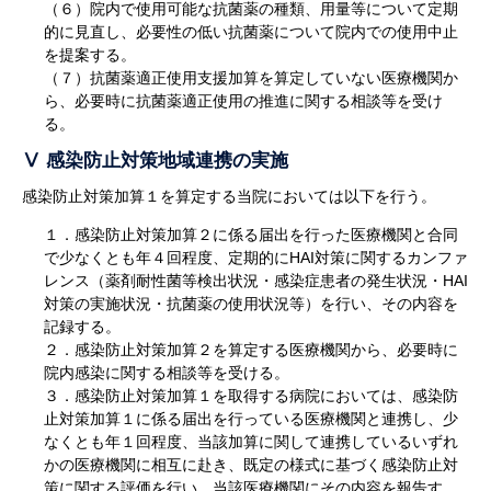
（６）院内で使用可能な抗菌薬の種類、用量等について定期
的に見直し、必要性の低い抗菌薬について院内での使用中止
を提案する。
（７）抗菌薬適正使用支援加算を算定していない医療機関か
ら、必要時に抗菌薬適正使用の推進に関する相談等を受け
る。
Ⅴ 感染防止対策地域連携の実施
感染防止対策加算１を算定する当院においては以下を行う。
１．感染防止対策加算２に係る届出を行った医療機関と合同
で少なくとも年４回程度、定期的にHAI対策に関するカンファ
レンス（薬剤耐性菌等検出状況・感染症患者の発生状況・HAI
対策の実施状況・抗菌薬の使用状況等）を行い、その内容を
記録する。
２．感染防止対策加算２を算定する医療機関から、必要時に
院内感染に関する相談等を受ける。
３．感染防止対策加算１を取得する病院においては、感染防
止対策加算１に係る届出を行っている医療機関と連携し、少
なくとも年１回程度、当該加算に関して連携しているいずれ
かの医療機関に相互に赴き、既定の様式に基づく感染防止対
策に関する評価を行い、当該医療機関にその内容を報告す