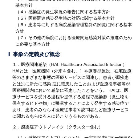
基本方針
（４）感染症の発生状況の報告に関する基本方針
（５）医療関連感染発生時の対応に関する基本方針
（６）患者等に対する病院感染管理指針の閲覧に関する基本
方針
（７）その他の病院における医療関連感染対策の推進のため
に必要な基本方針
Ⅱ 事象の定義及び概念
１．医療関連感染（HAI: Healthcare-Associated Infection）
HAIとは、医療機関（外来を含む。）や療養型施設、在宅医療
等のさまざまな形態の医療サービスに関連し、患者が原疾患
とは別に新たに感染 症に罹患したことおよび医療従事者等が
医療機関内において感染に罹患したことをいう。 HAIは、医
療サービスを受ける過程や提供する過程で感染源（微生物を
保有するヒトや物）に曝露することにより発生する感染症で
あり、患者のみならず医療従事者や訪問者など医療サービス
に関わるあらゆる人に起こりうるものである。
２．感染症アウトブレイク（クラスター含む）
（１）感染症アウトブレイクとは、一定期間内に同一病棟や