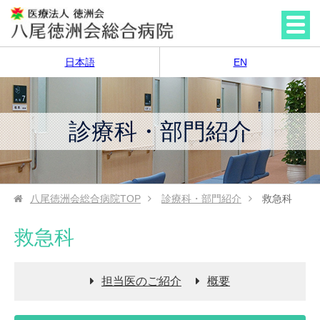
日本語
EN
診療科・部門紹介
八尾徳洲会総合病院
TOP
診療科・部門紹介
救急科
救急科
担当医のご紹介
概要