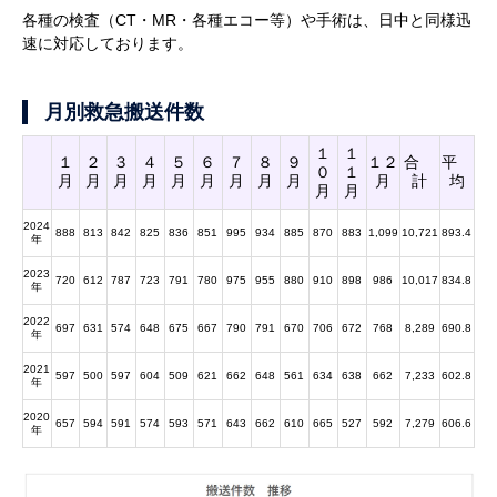
各種の検査（CT・MR・各種エコー等）や手術は、日中と同様迅
速に対応しております。
月別救急搬送件数
１
１
１
２
３
４
５
６
７
８
９
１２
合
平
０
１
月
月
月
月
月
月
月
月
月
月
計
均
月
月
2024
888
813
842
825
836
851
995
934
885
870
883
1,099
10,721
893.4
年
2023
720
612
787
723
791
780
975
955
880
910
898
986
10,017
834.8
年
2022
697
631
574
648
675
667
790
791
670
706
672
768
8,289
690.8
年
2021
597
500
597
604
509
621
662
648
561
634
638
662
7,233
602.8
年
2020
657
594
591
574
593
571
643
662
610
665
527
592
7,279
606.6
年