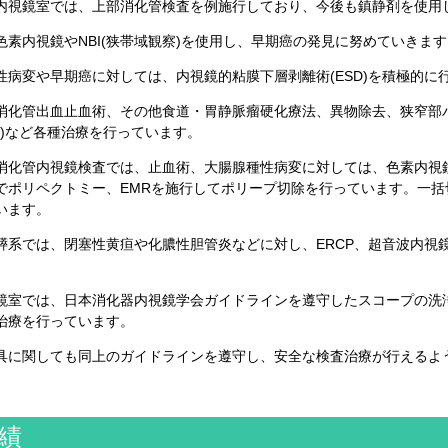
内視鏡室では、上部消化管検査を例施行しており、今後も鎮静剤を使用
色素内視鏡やNBI(狭帯域観察)を使用し、早期癌の発見に努めていきます
性病変や早期癌に対しては、内視鏡的粘膜下層剥離術(ESD)を積極的に
消化管出血止血術、その他食道・胃静脈瘤硬化療法、異物除去、狭窄部
EG)など各種治療を行っています。
消化管内視鏡検査では、止血術、大腸腺種性病変に対しては、色素内視
でポリペクトミー、EMRを施行してポリープ切除を行っています。一括切
います。
膵系では、閉塞性黄疸や化膿性胆管炎などに対し、ERCP、超音波内視鏡(EUS
鏡室では、日本消化器内視鏡学会ガイドラインを遵守したスコープの洗
治療を行っています。
具に関しても同上のガイドラインを遵守し、安全な検査治療が行えるよ
績