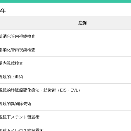
5年
症例
部消化管内視鏡検査
部消化管内視鏡検査
腸内視鏡検査
視鏡的止血術
視鏡的静脈瘤硬化療法・結紮術（EIS・EVL）
視鏡的異物除去術
視鏡下ステント留置術
視鏡下イレウス管留置術