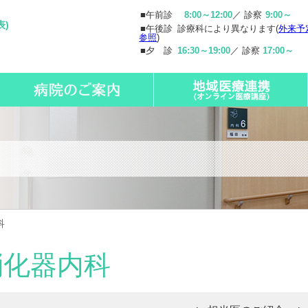
■午前診
8:00～12:00
／ 診察
9:00～
表)
■午後診
診療科により異なります(
外来予
参照
)
■夕 診
16:30～19:00
／ 診察
17:00～
科
消化器内科