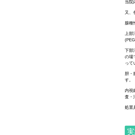
当院
又、
腺種
上部
(P
下部
の場
って
胆・
す。
内視
査・
処置
実