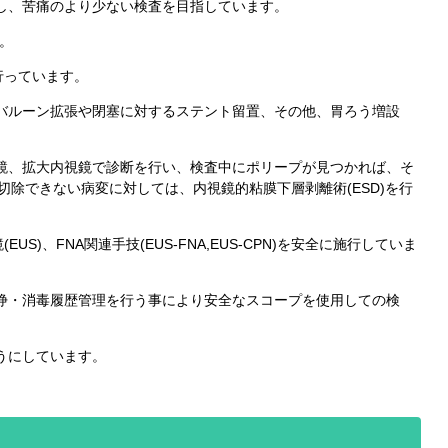
し、苦痛のより少ない検査を目指しています。
。
行っています。
バルーン拡張や閉塞に対するステント留置、その他、胃ろう増設
鏡、拡大内視鏡で診断を行い、検査中にポリープが見つかれば、そ
除できない病変に対しては、内視鏡的粘膜下層剥離術(ESD)を行
)、FNA関連手技(EUS-FNA,EUS-CPN)を安全に施行していま
浄・消毒履歴管理を行う事により安全なスコープを使用しての検
うにしています。