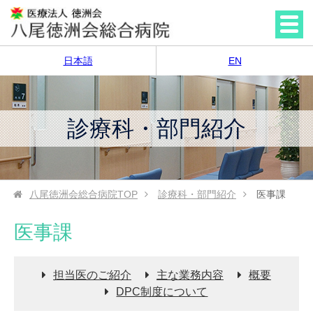
日本語
EN
診療科・部門紹介
八尾徳洲会総合病院
TOP
診療科・部門紹介
医事課
医事課
担当医のご紹介
主な業務内容
概要
DPC制度について